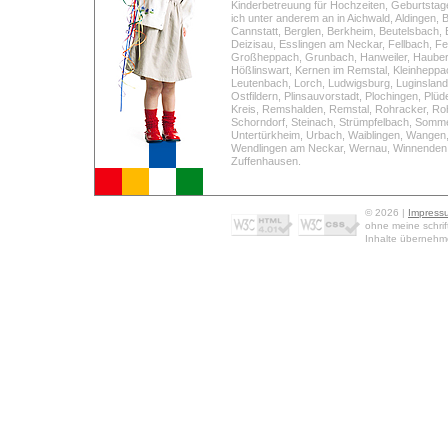
Kinderbetreuung für Hochzeiten, Geburtstage
ich unter anderem an in
Aichwald
,
Aldingen
,
Cannstatt
,
Berglen
,
Berkheim
,
Beutelsbach
,
Deizisau
,
Esslingen am Neckar
,
Fellbach
,
Fe
Großheppach
,
Grunbach
,
Hanweiler
,
Hauber
Hößlinswart
,
Kernen im Remstal
,
Kleinheppa
Leutenbach
,
Lorch
,
Ludwigsburg
,
Luginsland
Ostfildern
,
Plinsauvorstadt
,
Plochingen
,
Plüd
Kreis
,
Remshalden
,
Remstal
,
Rohracker
,
Ro
Schorndorf
,
Steinach
,
Strümpfelbach
,
Somme
Untertürkheim
,
Urbach
,
Waiblingen
,
Wangen
Wendlingen am Neckar
,
Wernau
,
Winnenden
Zuffenhausen
.
© 2026 |
Impress
ohne meine schrif
Inhalte übernehme