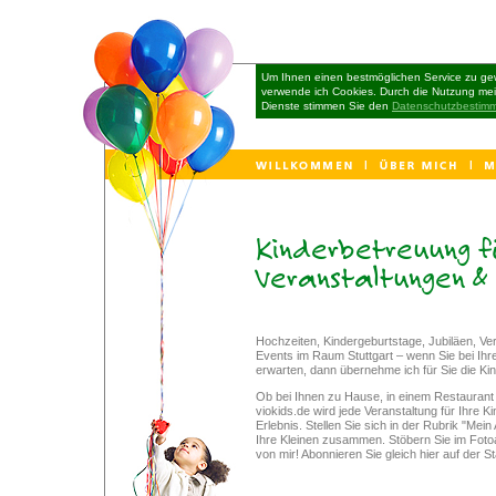
Um Ihnen einen bestmöglichen Service zu gew
verwende ich Cookies. Durch die Nutzung me
Dienste stimmen Sie den
Datenschutzbestim
Kinderbetreuung f
Veranstaltungen &
Hochzeiten, Kindergeburtstage, Jubiläen, Ve
Events im Raum Stuttgart – wenn Sie bei Ihr
erwarten, dann übernehme ich für Sie die Ki
Ob bei Ihnen zu Hause, in einem Restaurant
viokids.de wird jede Veranstaltung für Ihre 
Erlebnis. Stellen Sie sich in der Rubrik "Me
Ihre Kleinen zusammen. Stöbern Sie im Fotoa
von mir! Abonnieren Sie gleich hier auf der S