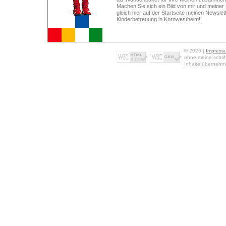
Machen Sie sich ein Bild von mir und meiner
gleich hier auf der Startseite meinen Newslet
Kinderbetreuung in Kornwestheim!
© 2026 |
Impress
ohne meine schrif
Inhalte übernehme