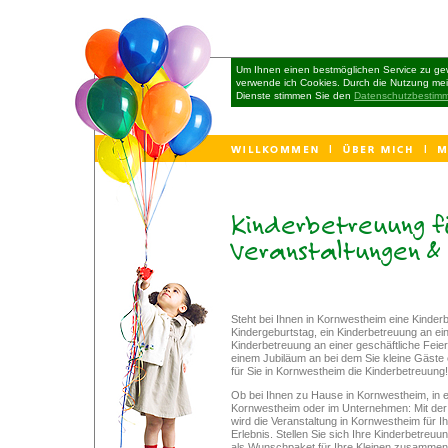
Um Ihnen einen bestmöglichen Service zu gew
verwende ich Cookies. Durch die Nutzung me
Dienste stimmen Sie den
Datenschutzbestim
Kinderbetreuung f
Veranstaltungen & 
Steht bei Ihnen in Kornwestheim eine Kinde
Kindergeburtstag, ein Kinderbetreuung an ein
Kinderbetreuung an einer geschäftliche Feie
einem Jubiläum an bei dem Sie kleine Gäst
für Sie in Kornwestheim die Kinderbetreuung!
Ob bei Ihnen zu Hause in Kornwestheim, in 
Kornwestheim oder im Unternehmen: Mit der 
wird die Veranstaltung in Kornwestheim für I
Erlebnis. Stellen Sie sich Ihre Kinderbetreuu
als Wunschpaket für Ihre Kleinen zusammen.