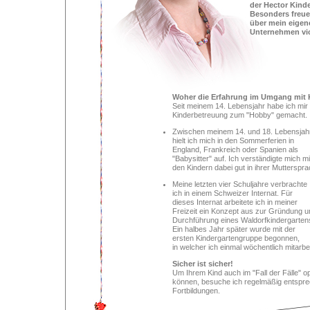
der Hector Kind
Besonders freue
über mein eigen
Unternehmen vio
Woher die Erfahrung im Umgang mit 
Seit meinem 14. Lebensjahr habe ich mir 
Kinderbetreuung zum "Hobby" gemacht.
Zwischen meinem 14. und 18. Lebensjah
hielt ich mich in den Sommerferien in
England, Frankreich oder Spanien als
"Babysitter" auf. Ich verständigte mich mi
den Kindern dabei gut in ihrer Mutterspra
Meine letzten vier Schuljahre verbrachte
ich in einem Schweizer Internat. Für
dieses Internat arbeitete ich in meiner
Freizeit ein Konzept aus zur Gründung u
Durchführung eines Waldorfkindergarten
Ein halbes Jahr später wurde mit der
ersten Kindergartengruppe begonnen,
in welcher ich einmal wöchentlich mitarbei
Sicher ist sicher!
Um Ihrem Kind auch im "Fall der Fälle" op
können, besuche ich regelmäßig entspr
Fortbildungen.